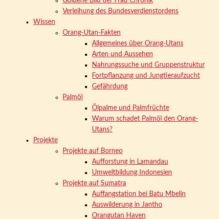
Goldene Bild der Frau Chronik
Verleihung des Bundesverdienstordens
Wissen
Orang-Utan-Fakten
Allgemeines über Orang-Utans
Arten und Aussehen
Nahrungssuche und Gruppenstruktur
Fortpflanzung und Jungtieraufzucht
Gefährdung
Palmöl
Ölpalme und Palmfrüchte
Warum schadet Palmöl den Orang-
Utans?
Projekte
Projekte auf Borneo
Aufforstung in Lamandau
Umweltbildung Indonesien
Projekte auf Sumatra
Auffangstation bei Batu Mbelin
Auswilderung in Jantho
Orangutan Haven