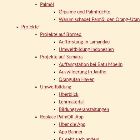
Palmöl
Ölpalme und Palmfrüchte
Warum schadet Palmöl den Orang-Utan
Projekte
Projekte auf Borneo
Aufforstung in Lamandau
Umweltbildung Indonesien
Projekte auf Sumatra
Auffangstation bei Batu Mbelin
Auswilderung in Jantho
Orangutan Haven
Umweltbildung
Überblick
Lehrmaterial
Bildungsveranstaltungen
Replace PalmOil-App
Über die App
App Banner
Es geht auch anders