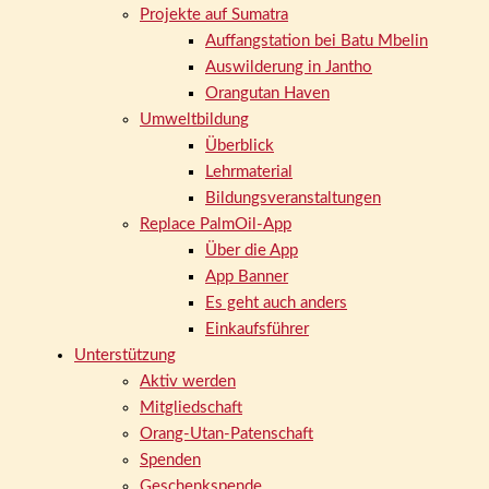
Projekte auf Sumatra
Auffangstation bei Batu Mbelin
Auswilderung in Jantho
Orangutan Haven
Umweltbildung
Überblick
Lehrmaterial
Bildungsveranstaltungen
Replace PalmOil-App
Über die App
App Banner
Es geht auch anders
Einkaufsführer
Unterstützung
Aktiv werden
Mitgliedschaft
Orang-Utan-Patenschaft
Spenden
Geschenkspende