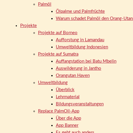
Palmöl
Ölpalme und Palmfrüchte
Warum schadet Palmöl den Orang-Utan
Projekte
Projekte auf Borneo
Aufforstung in Lamandau
Umweltbildung Indonesien
Projekte auf Sumatra
Auffangstation bei Batu Mbelin
Auswilderung in Jantho
Orangutan Haven
Umweltbildung
Überblick
Lehrmaterial
Bildungsveranstaltungen
Replace PalmOil-App
Über die App
App Banner
Es geht auch anders