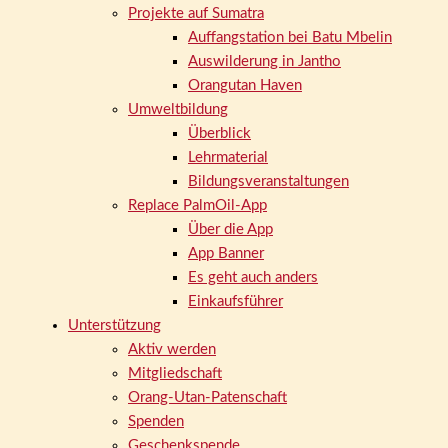
Projekte auf Sumatra
Auffangstation bei Batu Mbelin
Auswilderung in Jantho
Orangutan Haven
Umweltbildung
Überblick
Lehrmaterial
Bildungsveranstaltungen
Replace PalmOil-App
Über die App
App Banner
Es geht auch anders
Einkaufsführer
Unterstützung
Aktiv werden
Mitgliedschaft
Orang-Utan-Patenschaft
Spenden
Geschenkspende