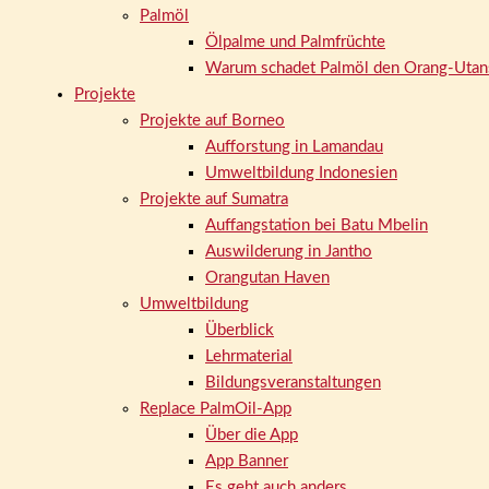
Palmöl
Ölpalme und Palmfrüchte
Warum schadet Palmöl den Orang-Utan
Projekte
Projekte auf Borneo
Aufforstung in Lamandau
Umweltbildung Indonesien
Projekte auf Sumatra
Auffangstation bei Batu Mbelin
Auswilderung in Jantho
Orangutan Haven
Umweltbildung
Überblick
Lehrmaterial
Bildungsveranstaltungen
Replace PalmOil-App
Über die App
App Banner
Es geht auch anders