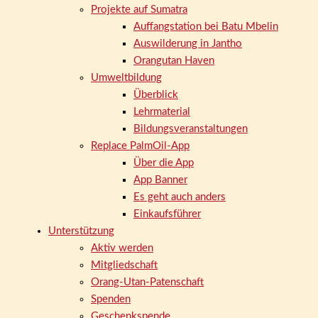
Projekte auf Sumatra
Auffangstation bei Batu Mbelin
Auswilderung in Jantho
Orangutan Haven
Umweltbildung
Überblick
Lehrmaterial
Bildungsveranstaltungen
Replace PalmOil-App
Über die App
App Banner
Es geht auch anders
Einkaufsführer
Unterstützung
Aktiv werden
Mitgliedschaft
Orang-Utan-Patenschaft
Spenden
Geschenkspende