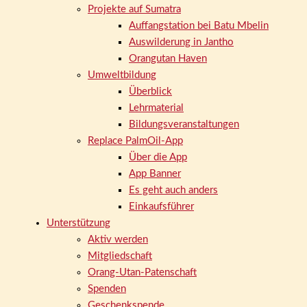
Projekte auf Sumatra
Auffangstation bei Batu Mbelin
Auswilderung in Jantho
Orangutan Haven
Umweltbildung
Überblick
Lehrmaterial
Bildungsveranstaltungen
Replace PalmOil-App
Über die App
App Banner
Es geht auch anders
Einkaufsführer
Unterstützung
Aktiv werden
Mitgliedschaft
Orang-Utan-Patenschaft
Spenden
Geschenkspende