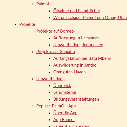
Palmöl
Ölpalme und Palmfrüchte
Warum schadet Palmöl den Orang-Utan
Projekte
Projekte auf Borneo
Aufforstung in Lamandau
Umweltbildung Indonesien
Projekte auf Sumatra
Auffangstation bei Batu Mbelin
Auswilderung in Jantho
Orangutan Haven
Umweltbildung
Überblick
Lehrmaterial
Bildungsveranstaltungen
Replace PalmOil-App
Über die App
App Banner
Es geht auch anders