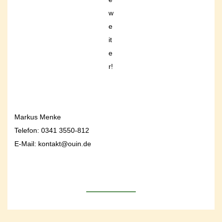
w
e
it
e
r!
Markus Menke
Telefon: 0341 3550-812
E-Mail: kontakt@ouin.de