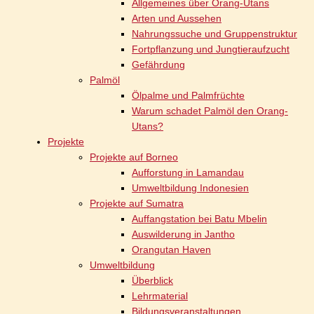
Allgemeines über Orang-Utans
Arten und Aussehen
Nahrungssuche und Gruppenstruktur
Fortpflanzung und Jungtieraufzucht
Gefährdung
Palmöl
Ölpalme und Palmfrüchte
Warum schadet Palmöl den Orang-
Utans?
Projekte
Projekte auf Borneo
Aufforstung in Lamandau
Umweltbildung Indonesien
Projekte auf Sumatra
Auffangstation bei Batu Mbelin
Auswilderung in Jantho
Orangutan Haven
Umweltbildung
Überblick
Lehrmaterial
Bildungsveranstaltungen