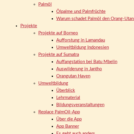
Palmöl
Ölpalme und Palmfrüchte
Warum schadet Palmöl den Orang-Utan
Projekte
Projekte auf Borneo
Aufforstung in Lamandau
Umweltbildung Indonesien
Projekte auf Sumatra
Auffangstation bei Batu Mbelin
Auswilderung in Jantho
Orangutan Haven
Umweltbildung
Überblick
Lehrmaterial
Bildungsveranstaltungen
Replace PalmOil-App
Über die App
App Banner
Es geht auch anders