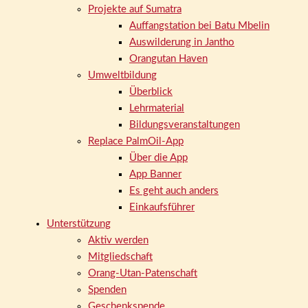
Projekte auf Sumatra
Auffangstation bei Batu Mbelin
Auswilderung in Jantho
Orangutan Haven
Umweltbildung
Überblick
Lehrmaterial
Bildungsveranstaltungen
Replace PalmOil-App
Über die App
App Banner
Es geht auch anders
Einkaufsführer
Unterstützung
Aktiv werden
Mitgliedschaft
Orang-Utan-Patenschaft
Spenden
Geschenkspende