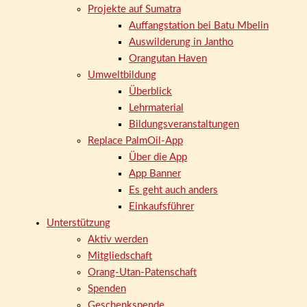
Projekte auf Sumatra
Auffangstation bei Batu Mbelin
Auswilderung in Jantho
Orangutan Haven
Umweltbildung
Überblick
Lehrmaterial
Bildungsveranstaltungen
Replace PalmOil-App
Über die App
App Banner
Es geht auch anders
Einkaufsführer
Unterstützung
Aktiv werden
Mitgliedschaft
Orang-Utan-Patenschaft
Spenden
Geschenkspende