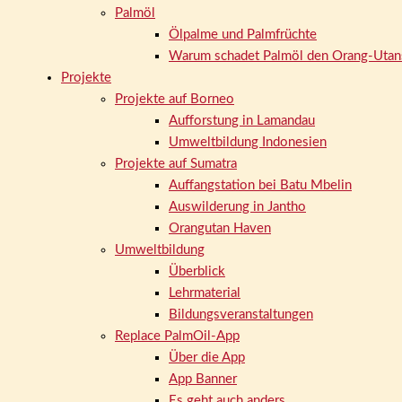
Palmöl
Ölpalme und Palmfrüchte
Warum schadet Palmöl den Orang-Utan
Projekte
Projekte auf Borneo
Aufforstung in Lamandau
Umweltbildung Indonesien
Projekte auf Sumatra
Auffangstation bei Batu Mbelin
Auswilderung in Jantho
Orangutan Haven
Umweltbildung
Überblick
Lehrmaterial
Bildungsveranstaltungen
Replace PalmOil-App
Über die App
App Banner
Es geht auch anders