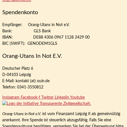
Jetzt abonnieren
Spendenkonto
Empfänger: Orang-Utans in Not e.V.
Bank: GLS Bank
IBAN: DE88 4306 0967 1128 2429 00
BIC (SWIFT): GENODEM1GLS
Orang-Utans In Not E.V.
Deutscher Platz 6
D-04103 Leipzig
E-Mail: kontakt (at) ouin.de
Telefon: 0341-3550812
Instagram
Facebook-f
Twitter
Linkedin
Youtube
Orang-Utans in Not e.V.
ist vom Finanzamt Leipzig II als gemeinnützig
anerkannt. Ihre Spende ist steuerlich abzugsfähig. Falls Sie eine
Spendenquittung benötigen, vermerken Sie bei der Überweisung bitte