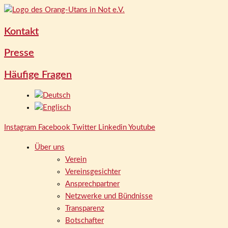
Zum
Inhalt
springen
Kontakt
Presse
Häufige Fragen
Instagram
Facebook
Twitter
Linkedin
Youtube
Über uns
Verein
Vereinsgesichter
Ansprechpartner
Netzwerke und Bündnisse
Transparenz
Botschafter