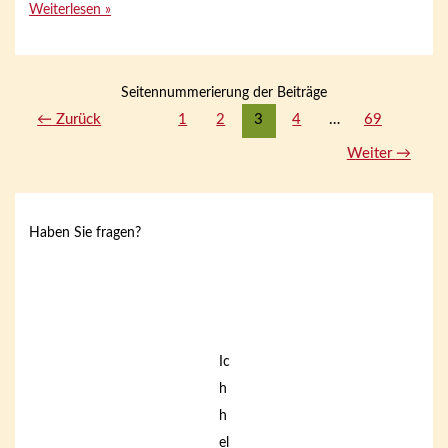
Weiterlesen »
Seitennummerierung der Beiträge
←
Zurück
1
2
3
4
…
69
Weiter
→
Haben Sie fragen?
Ic
h
h
el